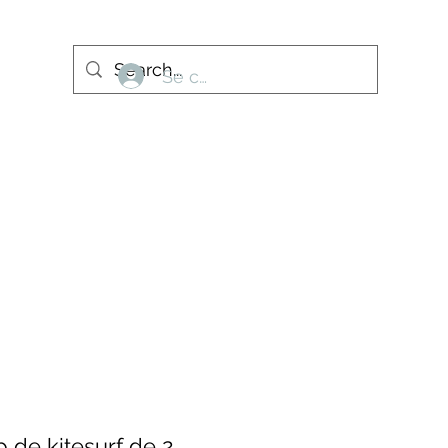
Se connecter
More
 de kitesurf de 2