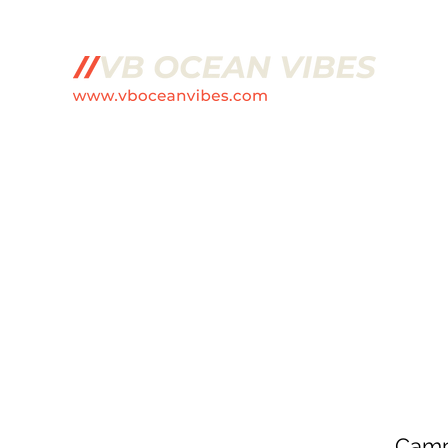
e kite et le wingfoil
Cours de Kiteboard/Wing Foil
Sur
FAQ
Camp